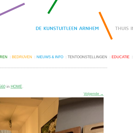
EREN
BEDRIJVEN
NIEUWS & INFO
TENTOONSTELLINGEN
EDUCATIE
Kunst huren
Nieuws
De Vitrine Galerie
Projecten
Nieuwsbrief archief
V9 Talenten van de stad
oorwaarden
Openingstijden
V142 toARTA City Galerie
560
in
HOME
.
Websites
V202 Thema
Coming Soon
Volgende →