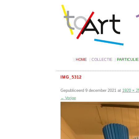
HOME
COLLECTIE
PARTICULI
Digitale catalogus
Kunst lenen
Suggesties
Tarieven
IMG_5312
Algemene v
Gepubliceerd
9 december 2021
at
Kunst kopen
1920 × 2
← Vorige
Kunstbon
4KIDS