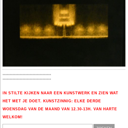
**********************************
**********************************
IN STILTE KIJKEN NAAR EEN KUNSTWERK EN ZIEN WAT
HET MET JE DOET. KUNSTZINNIG: ELKE DERDE
WOENSDAG VAN DE MAAND VAN 12.30-13H. VAN HARTE
WELKOM!
Zoeken