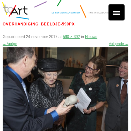
OVERHANDIGING_BEELDJE-590PX
Gepubliceerd
24 november 2017
at
590 × 392
in
Nieuws
.
← Vorige
Volgende →