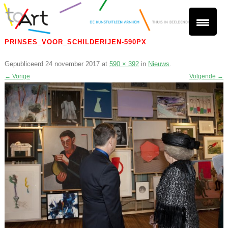
PRINSES_VOOR_SCHILDERIJEN-590PX
Gepubliceerd
24 november 2017
at
590 × 392
in
Nieuws
.
← Vorige
Volgende →