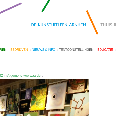
EREN
BEDRIJVEN
NIEUWS & INFO
TENTOONSTELLINGEN
EDUCATIE
Kunst huren
Nieuws
De Vitrine Galerie
Projecten
Nieuwsbrief archief
V9 Talenten van de stad
oorwaarden
Openingstijden
V142 toARTA City Galerie
42
in
Algemene voorwaarden
Websites
.
V202 Thema
Coming Soon