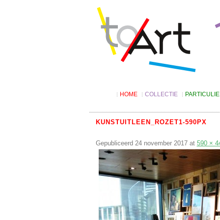
HOME
COLLECTIE
PARTICULI
Digitale catalogus
Kunst lenen
Suggesties
Tarieven
KUNSTUITLEEN_ROZET1-590PX
Algemene v
Gepubliceerd
24 november 2017
Kunst kopen
at
590 × 4
Kunstbon
4KIDS