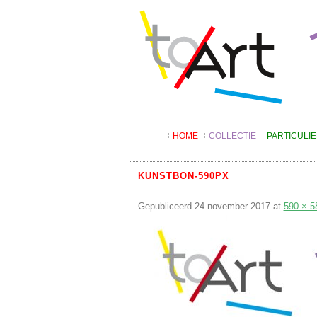
HOME
COLLECTIE
PARTICULI
Digitale catalogus
Kunst lenen
Suggesties
Tarieven
KUNSTBON-590PX
Algemene v
Gepubliceerd
24 november 2017
Kunst kopen
at
590 × 5
Kunstbon
4KIDS