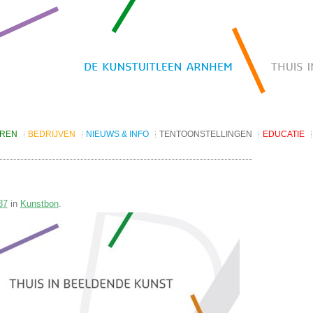
EREN
BEDRIJVEN
NIEUWS & INFO
TENTOONSTELLINGEN
EDUCATIE
Kunst huren
Nieuws
De Vitrine Galerie
Projecten
Nieuwsbrief archief
V9 Talenten van de stad
oorwaarden
Openingstijden
V142 toARTA City Galerie
87
in
Kunstbon
.
Websites
V202 Thema
Coming Soon