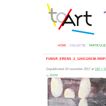
HOME
COLLECTIE
PARTICULI
Digitale catalogus
Kunst lenen
Suggesties
Tarieven
FUNSR_ERENS_2_120X120CM-590P
Algemene v
Gepubliceerd
24 november 2017
Kunst kopen
at
590 × 5
← Vorige
Kunstbon
4KIDS