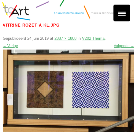
VITRINE ROZET A KL.JPG
Gepubliceerd
24 juni 2019
at
2887 × 1808
in
V202 Thema
.
← Vorige
Volgende →