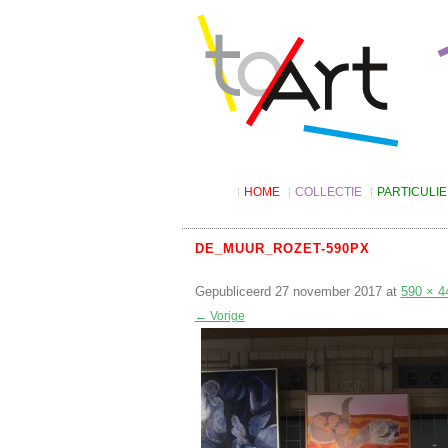
HOME
COLLECTIE
PARTICULI
Digitale catalogus
Kunst lenen
Suggesties
Tarieven
DE_MUUR_ROZET-590PX
Algemene v
Gepubliceerd
27 november 2017
Kunst kopen
at
590 × 4
← Vorige
Kunstbon
4KIDS