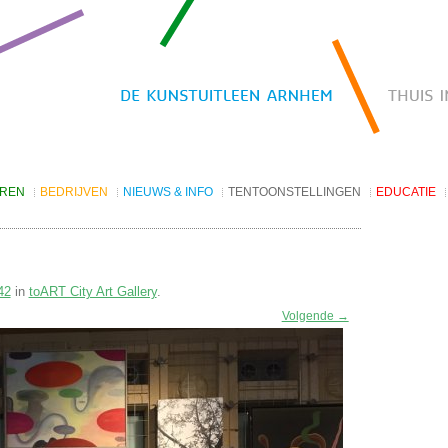
EREN
BEDRIJVEN
NIEUWS & INFO
TENTOONSTELLINGEN
EDUCATIE
Kunst huren
Nieuws
De Vitrine Galerie
Projecten
Nieuwsbrief archief
V9 Talenten van de stad
oorwaarden
Openingstijden
V142 toARTA City Galerie
42
in
toART City Art Gallery
Websites
.
V202 Thema
Coming Soon
Volgende →