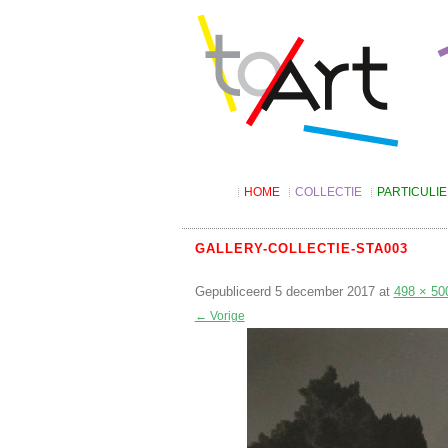
HOME
COLLECTIE
PARTICULI
Digitale catalogus
Kunst lenen
Suggesties
Tarieven
GALLERY-COLLECTIE-STA003
Algemene v
Gepubliceerd
5 december 2017
at
Kunst kopen
498 × 50
← Vorige
Kunstbon
4KIDS