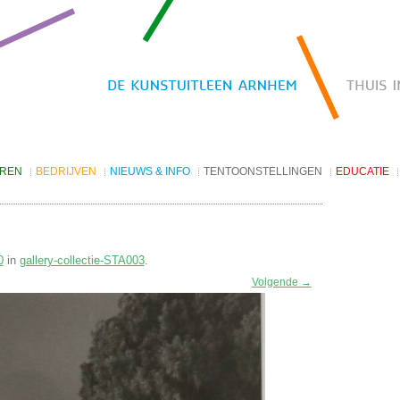
EREN
BEDRIJVEN
NIEUWS & INFO
TENTOONSTELLINGEN
EDUCATIE
Kunst huren
Nieuws
De Vitrine Galerie
Projecten
Nieuwsbrief archief
V9 Talenten van de stad
oorwaarden
Openingstijden
V142 toARTA City Galerie
0
in
gallery-collectie-STA003
Websites
.
V202 Thema
Coming Soon
Volgende →